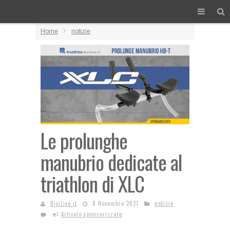
Home
notizie
Le prolunghe
manubrio dedicate al
triathlon di XLC
BiciLive.it
8 Novembre 2021
notizie
Articolo sponsorizzato