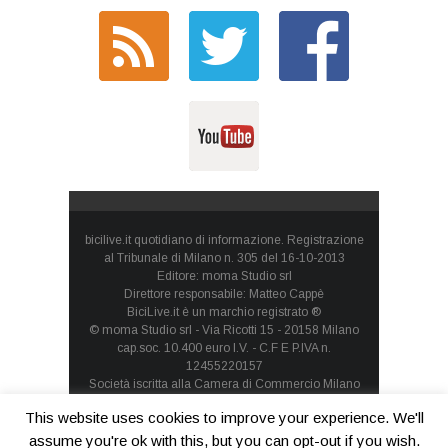
bicilive.it quotidiano di informazione. Registrazione
al Tribunale di Milano n. 305 del 16-10-2013
Editore: moma Studio srl
Direttore responsabile: Matteo Cappè
BiciLive.it è un marchio registrato ®
© moma Studio srl - Via Ricotti 15 - 20158 Milano
cap.soc. 10.400 euro I.V. - C.F E P.IVA n.
12455220157
Società iscritta alla Camera di Commercio Milano
Monza Brianza Lodi - REA: MI-1660257 - società con
This website uses cookies to improve your experience. We'll
socio unico
Privacy Policy
-
Cookie Policy
assume you're ok with this, but you can opt-out if you wish.